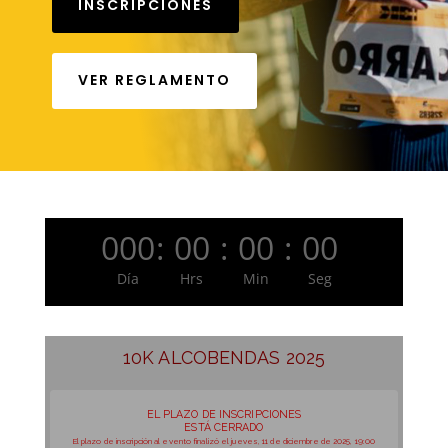
INSCRIPCIONES
VER REGLAMENTO
000
:
00
:
00
:
00
Día
Hrs
Min
Seg