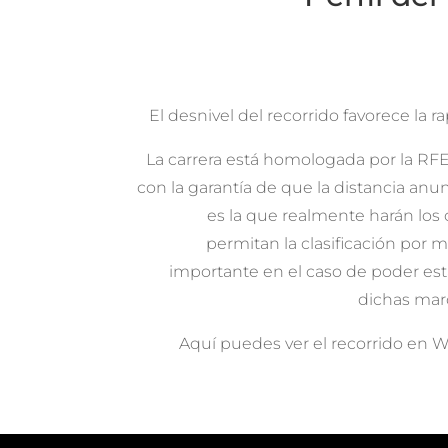
El desnivel del recorrido favorece la ra
La carrera está homologada por la RF
con la garantía de que la distancia anu
es la que realmente harán los
permitan la clasificación por 
importante en el caso de poder est
dichas marc
Aquí puedes ver el recorrido en W