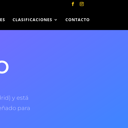
ES
CLASIFICACIONES
CONTACTO
o
id) y está
señado para