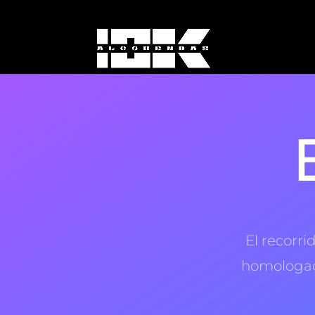
El recorr
homologado