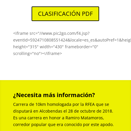
CLASIFICACIÓN PDF
<iframe src="//www.pic2go.com/f4.jsp?
eventId=5924710808551424&locale=es_es&autoPref=1&hei
height="315" width="430" frameborder="0"
scrolling="no"></iframe>
¿Necesita más información?
Carrera de 10km homologada por la RFEA que se
disputará en Alcobendas el 28 de octubre de 2018.
Es una carrera en honor a Ramiro Matamoros,
corredor popular que era conocido por este apodo.